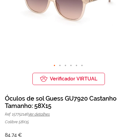
Saltar
para
Verificador VIRTUAL
o
início
da
Óculos de sol Guess GU7920 Castanho
Galeria
de
Tamanho: 58X15
Óculos de sol Guess GU7920
84,74 €
imagens
112,99 €
Castanho | Mais Optica
Ver detalhes
Ref: 157752146
Calibre 58X15
84,74 €