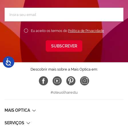
Subscreva
a
nossa
Newsletter:
Eu aceito os termos do
Política de Privacidade
SUBSCREVER
Descobrir mais sobre a Mais Optica em:
#oteuolharestu
MAIS OPTICA
SERVIÇOS