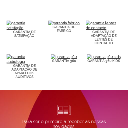
navegación
(por ejemplo,
de páginas
visitadas).
Puedes
GARANTIA DE
consultar más
FABRICO
GARANTIA DE
GARANTIA DE
información en
SATISFAÇÃO
ADAPTAÇÃO DE
nuestra
LENTES DE
Política de
CONTACTO
Cookies.
GARANTIA 360
GARANTIA 360 KIDS
GARANTIA DE
ADAPTAÇÃO DE
APARELHOS
AUDITIVOS
Para ser o primeiro a receber as nossas
novidades: