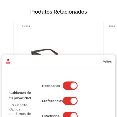
Produtos Relacionados
Selección
de
Necesarias
consentimiento
Cuidamos de
Guess GU7779
tu privacidad
Preferencias
73,12 €
En General
97,50 €
Optica
cuidamos de
Estadística