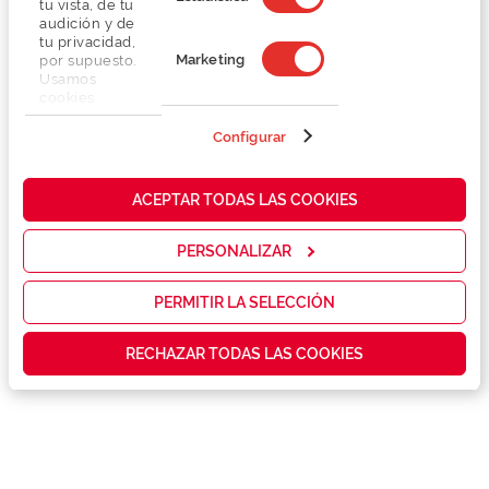
tu vista, de tu
audición y de
tu privacidad,
Marketing
por supuesto.
Usamos
cookies
propias y de
terceros en
Configurar
Detalhes
nuestra web
para analizar
cómo mejorar
Lentes
ACEPTAR TODAS LAS COOKIES
nuestros
servicios y
mostrarte la
PERSONALIZAR
Marca
publicidad y
las
promociones
PERMITIR LA SELECCIÓN
Conselhos
que realmente
te interesan,
RECHAZAR TODAS LAS COOKIES
así como
contenidos
Serviços exclusivos
personalizados
para ti gracias
a un perfil
elaborado a
partir de tus
hábitos de