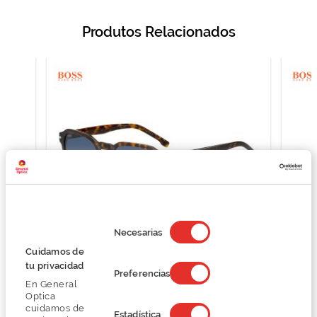
Produtos Relacionados
Selección
de
Necesarias
consentimiento
Cuidamos de
Boss BOSS 1627/S
tu privacidad
Preferencias
153,75 €
En General
205,00 €
Optica
cuidamos de
Estadística