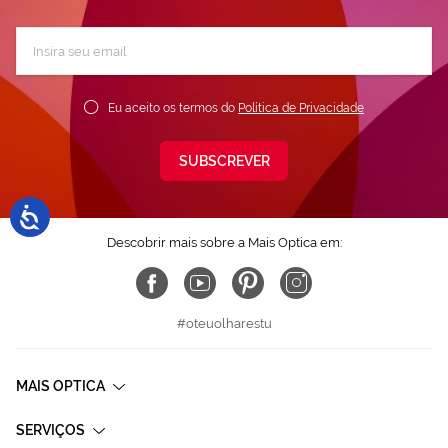
Subscreva
a
nossa
Newsletter:
Eu aceito os termos do
Política de Privacidade
SUBSCREVER
Descobrir mais sobre a Mais Optica em:
#oteuolharestu
MAIS OPTICA
SERVIÇOS