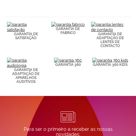
navegación
(por ejemplo,
de páginas
visitadas).
Puedes
GARANTIA DE
consultar más
FABRICO
GARANTIA DE
GARANTIA DE
información en
SATISFAÇÃO
ADAPTAÇÃO DE
nuestra
LENTES DE
Política de
CONTACTO
Cookies.
GARANTIA 360
GARANTIA 360 KIDS
GARANTIA DE
ADAPTAÇÃO DE
APARELHOS
AUDITIVOS
Para ser o primeiro a receber as nossas
novidades: