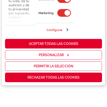
tu vista, de tu
audición y de
tu privacidad,
Marketing
por supuesto.
Usamos
cookies
propias y de
terceros en
Configurar
Detalhes
nuestra web
para analizar
cómo mejorar
Lentes
ACEPTAR TODAS LAS COOKIES
nuestros
servicios y
mostrarte la
PERSONALIZAR
Marca
publicidad y
las
promociones
PERMITIR LA SELECCIÓN
Conselhos
que realmente
te interesan,
RECHAZAR TODAS LAS COOKIES
así como
contenidos
Serviços exclusivos
personalizados
para ti gracias
a un perfil
elaborado a
partir de tus
hábitos de