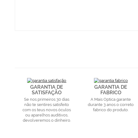
GARANTIA DE
GARANTIA DE
SATISFAÇÃO
FABRICO
Se nos primeiros 30 dias
A Mais Optica garante
não te sentires satisfeito
durante 3 anos o correto
com os teus novos óculos
fabrico do produto.
ou aparelhos auditivos,
devolveremos o dinheiro.