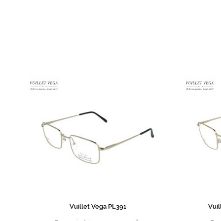
de
imagens
Vuillet Vega PL391
Vui