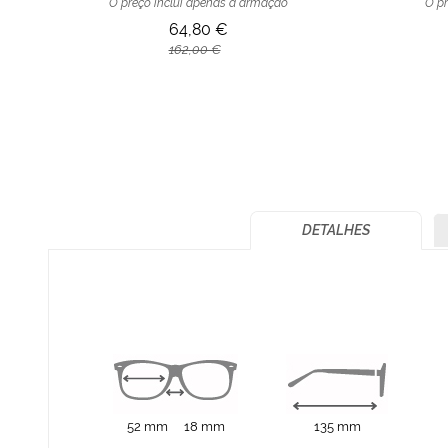
O preço inclui apenas a armação
O pr
64,80 €
162,00 €
DETALHES
52 mm
18 mm
135 mm