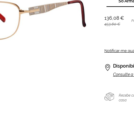
Só Arm
136,08 €
P
453,60 €
Notificar-me qu
Disponibi
Consulte a 
Recebe c
casa