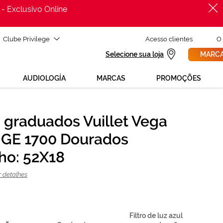
 - Exclusivo Online
Clube Privilege
Acesso clientes
O
Selecione sua loja
MARCA
AUDIOLOGÍA
MARCAS
PROMOÇÕES
 graduados Vuillet Vega
PROCURAR
Precisas de ajuda para mudar os teus óculos?
GE 1700 Dourados
800 114 297
Liga para nós GRÁTIS no número
(de segunda a sexta, das 12h às 21h)
o: 52X18
REVISAO DA VISTA
ou solicita uma
> marca consulta
r detalhes
Filtro de luz azul