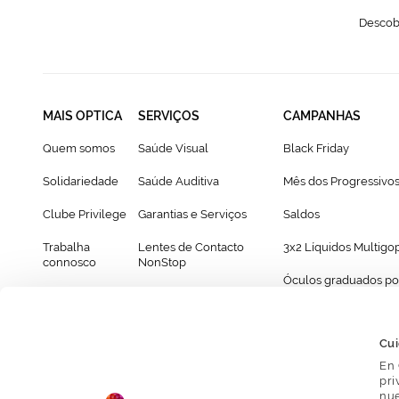
Descobr
MAIS OPTICA
SERVIÇOS
CAMPANHAS
Quem somos
Saúde Visual
Black Friday
Solidariedade
Saúde Auditiva
Mês dos Progressivo
Clube Privilege
Garantias e Serviços
Saldos
Trabalha
Lentes de Contacto
3x2 Líquidos Multigo
connosco
NonStop
Óculos graduados po
Franchising
Cartão Presente
69€
Provador virtual de óculos
Cui
En 
pri
nue