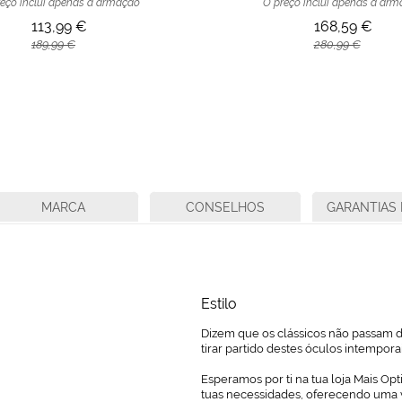
eço inclui apenas a armação
O preço inclui apenas a ar
113,99 €
168,59 €
189,99 €
280,99 €
MARCA
CONSELHOS
GARANTIAS 
Estilo
Dizem que os clássicos não passam de
tirar partido destes óculos intempor
Esperamos por ti na tua loja Mais Opt
tuas necessidades, oferecendo uma 