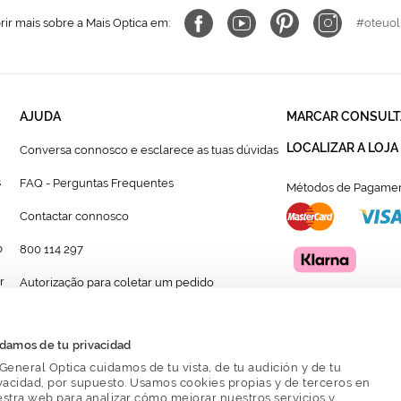
ir mais sobre a Mais Optica em:
#oteuol
AJUDA
MARCAR CONSULT
LOCALIZAR A LOJA
Conversa connosco e esclarece as tuas dúvidas
s
FAQ - Perguntas Frequentes
Métodos de Pagamen
Contactar connosco
p
800 114 297
r
Autorização para coletar um pedido
Formulário para acompanhante autorizado de
menor
damos de tu privacidad
General Optica cuidamos de tu vista, de tu audición y de tu
vacidad, por supuesto. Usamos cookies propias y de terceros en
stra web para analizar cómo mejorar nuestros servicios y