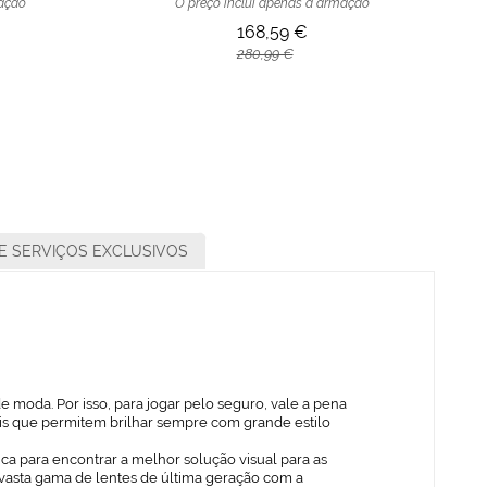
mação
O preço inclui apenas a armação
168,59 €
280,99 €
E SERVIÇOS EXCLUSIVOS
 moda. Por isso, para jogar pelo seguro, vale a pena
ais que permitem brilhar sempre com grande estilo
ica para encontrar a melhor solução visual para as
vasta gama de lentes de última geração com a