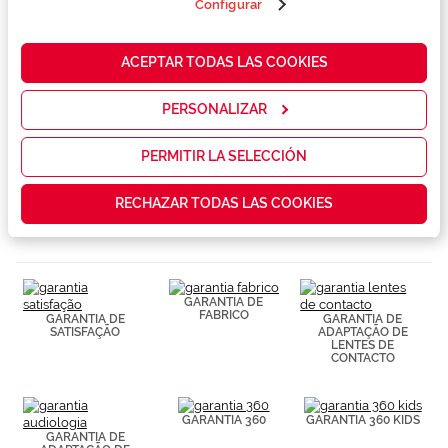
terceros en
Configurar
nuestra web
para analizar
Conselhos
cómo mejorar
ACEPTAR TODAS LAS COOKIES
nuestros
servicios y
mostrarte la
Serviços exclusivos
PERSONALIZAR
publicidad y
las
promociones
PERMITIR LA SELECCIÓN
que realmente
te interesan,
RECHAZAR TODAS LAS COOKIES
así como
contenidos
personalizados
para ti gracias
a un perfil
elaborado a
GARANTIA DE
partir de tus
FABRICO
GARANTIA DE
GARANTIA DE
hábitos de
SATISFAÇÃO
ADAPTAÇÃO DE
navegación
LENTES DE
CONTACTO
(por ejemplo,
de páginas
visitadas).
Puedes
GARANTIA 360
GARANTIA 360 KIDS
consultar más
GARANTIA DE
información en