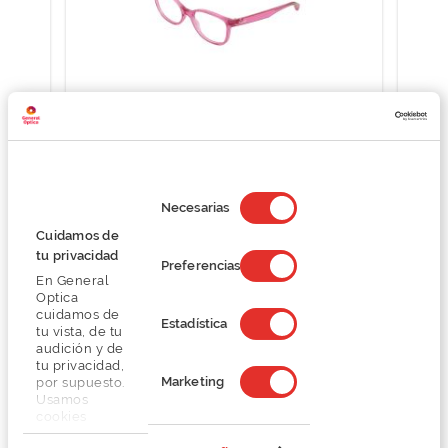
Polaroid Kids PLD D833
Selección
O preço inclui apenas a armação
de
Necesarias
36,30 €
consentimiento
60,50 €
Cuidamos de
tu privacidad
Preferencias
En General
Optica
cuidamos de
Estadística
tu vista, de tu
audición y de
tu privacidad,
Marketing
por supuesto.
Detalhes
Usamos
cookies
propias y de
Marca