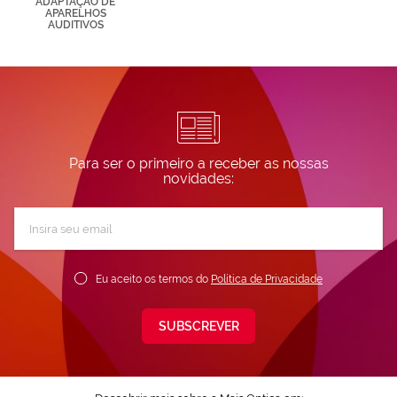
ADAPTAÇÃO DE
nuestra
APARELHOS
AUDITIVOS
Política de
Cookies.
Para ser o primeiro a receber as nossas
novidades:
Subscreva
a
nossa
Newsletter:
Eu aceito os termos do
Política de Privacidade
SUBSCREVER