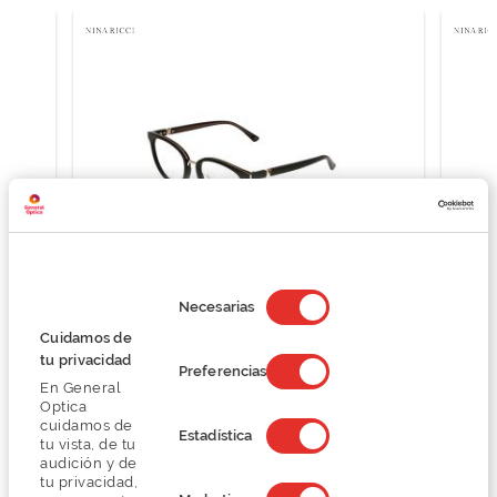
Selección
de
Necesarias
consentimiento
Nina Ricci VNR349
Cuidamos de
tu privacidad
O preço inclui apenas a armação
Preferencias
144,60 €
En General
Optica
241,00 €
cuidamos de
Estadística
tu vista, de tu
audición y de
tu privacidad,