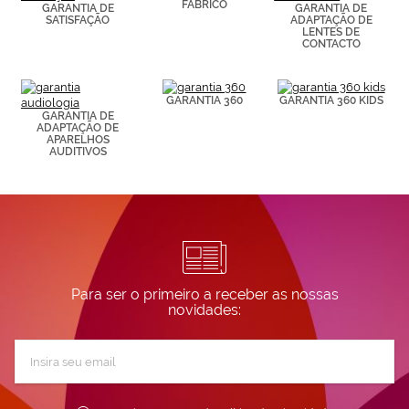
FABRICO
GARANTIA DE
GARANTIA DE
visitadas).
SATISFAÇÃO
ADAPTAÇÃO DE
Puedes
LENTES DE
consultar más
CONTACTO
información en
nuestra
Política de
GARANTIA 360
GARANTIA 360 KIDS
Cookies.
GARANTIA DE
ADAPTAÇÃO DE
APARELHOS
AUDITIVOS
Para ser o primeiro a receber as nossas
novidades:
Subscreva
a
nossa
Newsletter: