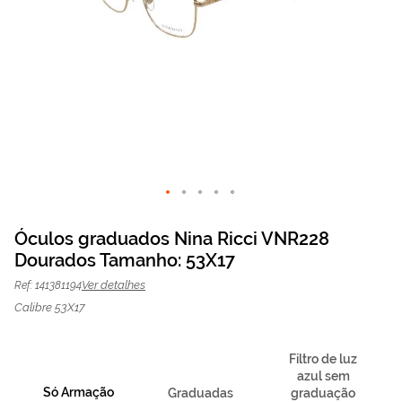
Saltar
para
Óculos graduados Nina Ricci VNR228
o
Dourados Tamanho: 53X17
Óculos graduados Nina
75,60 €
início
O preço inclui apenas a
da
armação
189,00 €
Ricci VNR228 Dourados
Ver detalhes
Ref: 141381194
Galeria
| Mais Optica
de
Calibre 53X17
imagens
Filtro de luz
azul sem
Só Armação
Graduadas
graduação