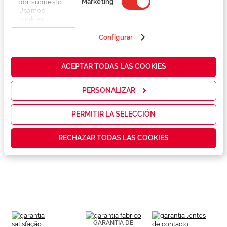
Marketing
por supuesto.
Usamos
cookies
propias y de
terceros en
Configurar
Detalhes
nuestra web
para analizar
cómo mejorar
ACEPTAR TODAS LAS COOKIES
Marca
nuestros
servicios y
mostrarte la
PERSONALIZAR
Conselhos
publicidad y
las
promociones
PERMITIR LA SELECCIÓN
que realmente
Garantias e serviços exclusivos
te interesan,
RECHAZAR TODAS LAS COOKIES
así como
contenidos
personalizados
para ti gracias
a un perfil
elaborado a
partir de tus
hábitos de
navegación
(por ejemplo,
GARANTIA DE
de páginas