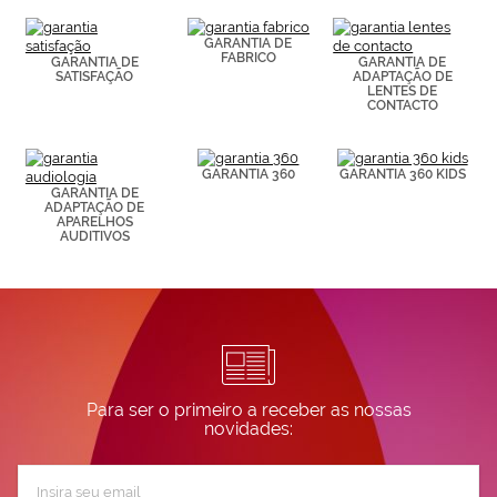
consultar más
información en
GARANTIA DE
nuestra
FABRICO
GARANTIA DE
GARANTIA DE
Política de
SATISFAÇÃO
ADAPTAÇÃO DE
Cookies.
LENTES DE
CONTACTO
GARANTIA 360
GARANTIA 360 KIDS
GARANTIA DE
ADAPTAÇÃO DE
APARELHOS
AUDITIVOS
Para ser o primeiro a receber as nossas
novidades:
Subscreva
a