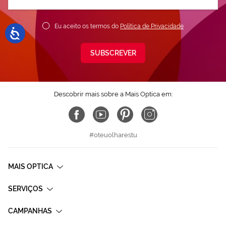
nossa
Newsletter:
Eu aceito os termos do
Política de Privacidade
SUBSCREVER
Descobrir mais sobre a Mais Optica em:
#oteuolharestu
MAIS OPTICA
SERVIÇOS
CAMPANHAS