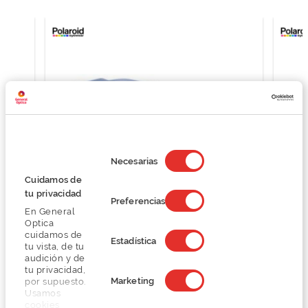
Selección
de
Necesarias
consentimiento
Cuidamos de
tu privacidad
Preferencias
En General
Polaroid PLD 6213/S/X
Optica
53,24 €
cuidamos de
Estadística
tu vista, de tu
70,99 €
audición y de
tu privacidad,
Marketing
por supuesto.
Usamos
cookies