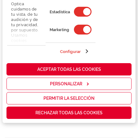
Optica
cuidamos de
Estadística
tu vista, de tu
audición y de
Detalhes
tu privacidad,
Marketing
por supuesto.
Usamos
Lentes
cookies
propias y de
terceros en
Configurar
Marca
nuestra web
para analizar
cómo mejorar
ACEPTAR TODAS LAS COOKIES
nuestros
Conselhos
servicios y
mostrarte la
PERSONALIZAR
publicidad y
Serviços exclusivos
las
promociones
PERMITIR LA SELECCIÓN
que realmente
te interesan,
RECHAZAR TODAS LAS COOKIES
así como
contenidos
personalizados
para ti gracias
a un perfil