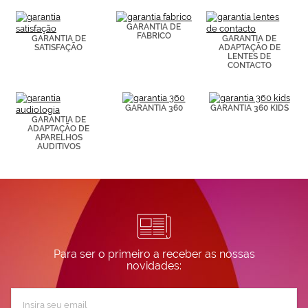
elaborado a
partir de tus
GARANTIA DE
hábitos de
FABRICO
GARANTIA DE
GARANTIA DE
navegación
SATISFAÇÃO
ADAPTAÇÃO DE
(por ejemplo,
LENTES DE
de páginas
CONTACTO
visitadas).
Puedes
consultar más
GARANTIA 360
GARANTIA 360 KIDS
información en
GARANTIA DE
nuestra
ADAPTAÇÃO DE
Política de
APARELHOS
Cookies.
AUDITIVOS
Para ser o primeiro a receber as nossas
novidades:
Subscreva
a