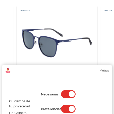
Nautica N4650SP
63,75 €
Selección
85,00 €
de
Necesarias
consentimiento
Cuidamos de
tu privacidad
Preferencias
En General