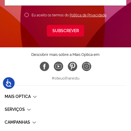
nossa
Newsletter:
Eu aceito os termos do
Política de Privacidade
SUBSCREVER
Descobrir mais sobre a Mais Optica em:
#oteuolharestu
MAIS OPTICA
SERVIÇOS
CAMPANHAS