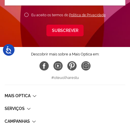
nossa
Newsletter:
Eu aceito os termos do
Política de Privacidade
SUBSCREVER
Descobrir mais sobre a Mais Optica em:
#oteuolharestu
MAIS OPTICA
SERVIÇOS
CAMPANHAS