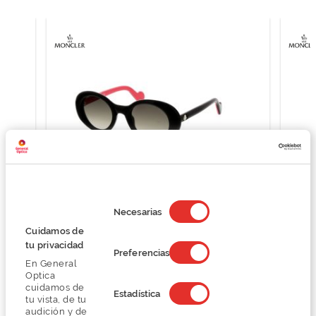
Selección
de
Necesarias
consentimiento
Moncler ML0101
Cuidamos de
88,00 €
tu privacidad
Preferencias
220,00 €
En General
Optica
cuidamos de
Estadística
tu vista, de tu
audición y de