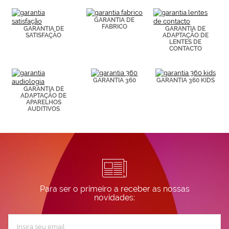
(por ejemplo,
de páginas
visitadas).
GARANTIA DE
FABRICO
Puedes
GARANTIA DE
GARANTIA DE
SATISFAÇÃO
ADAPTAÇÃO DE
consultar más
LENTES DE
información en
CONTACTO
nuestra
Política de
Cookies.
GARANTIA 360
GARANTIA 360 KIDS
GARANTIA DE
ADAPTAÇÃO DE
APARELHOS
AUDITIVOS
Para ser o primeiro a receber as nossas
novidades:
Subscreva
a