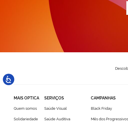
a
n
N
Descobr
MAIS OPTICA
SERVIÇOS
CAMPANHAS
Quem somos
Saúde Visual
Black Friday
Solidariedade
Saúde Auditiva
Mês dos Progressivo