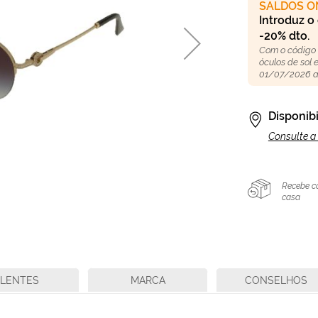
SALDOS O
Introduz o
-20% dto.
Com o código
óculos de sol
01/07/2026 a
Disponibi
Consulte a 
Recebe c
casa
LENTES
MARCA
CONSELHOS