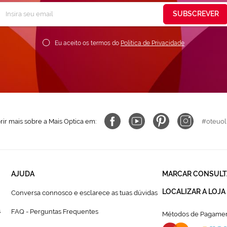
Subscreva
SUBSCREVER
ossa
ewsletter:
Eu aceito os termos do
Política de Privacidade
ir mais sobre a Mais Optica em:
#oteuol
AJUDA
MARCAR CONSULT
LOCALIZAR A LOJA
Conversa connosco e esclarece as tuas dúvidas
s
FAQ - Perguntas Frequentes
Métodos de Pagamen