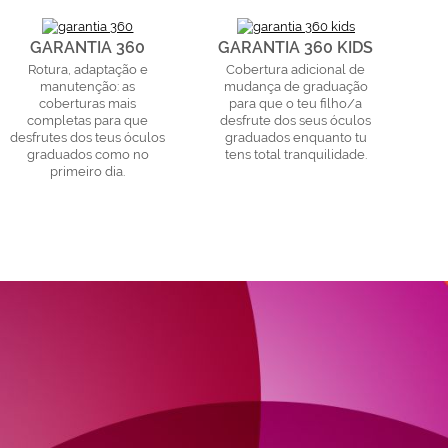
GARANTIA 360
GARANTIA 360 KIDS
Rotura, adaptação e
Cobertura adicional de
manutenção: as
mudança de graduação
coberturas mais
para que o teu filho/a
completas para que
desfrute dos seus óculos
desfrutes dos teus óculos
graduados enquanto tu
graduados como no
tens total tranquilidade.
primeiro dia.