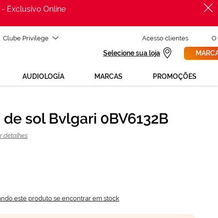
 - Exclusivo Online
Clube Privilege
Acesso clientes
O
Selecione sua loja
MARCA
AUDIOLOGÍA
MARCAS
PROMOÇÕES
 de sol Bvlgari 0BV6132B
PROCURAR
232,50 €
r detalhes
310,00 €
ando este produto se encontrar em stock