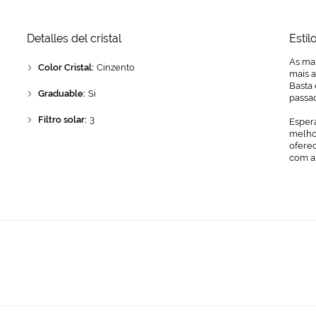
Detalles del cristal
Estil
As ma
Color Cristal:
Cinzento
mais a
Basta 
Graduable:
Si
passa
Filtro solar:
3
Espera
melhor
ofere
com a